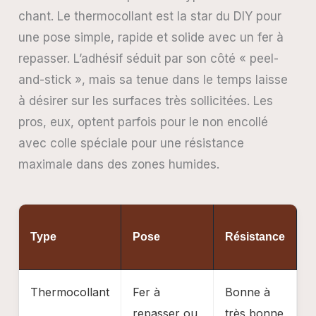
chant. Le thermocollant est la star du DIY pour
une pose simple, rapide et solide avec un fer à
repasser. L’adhésif séduit par son côté « peel-
and-stick », mais sa tenue dans le temps laisse
à désirer sur les surfaces très sollicitées. Les
pros, eux, optent parfois pour le non encollé
avec colle spéciale pour une résistance
maximale dans des zones humides.
P
Type
Pose
Résistance
(
Thermocollant
Fer à
Bonne à
6
repasser ou
très bonne