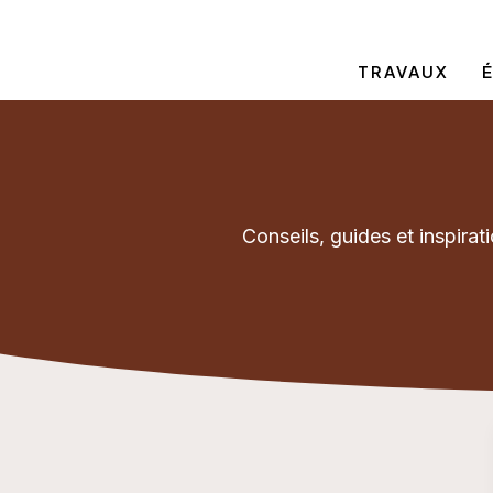
Aller
au
TRAVAUX
contenu
Conseils, guides et inspirat