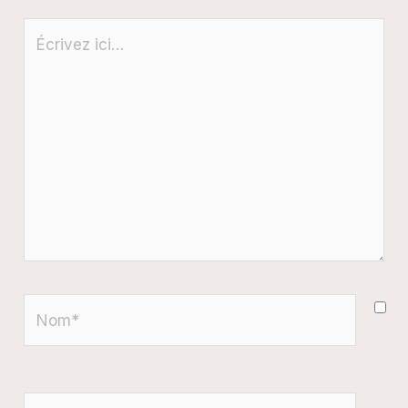
Écrivez
ici…
Nom*
E-